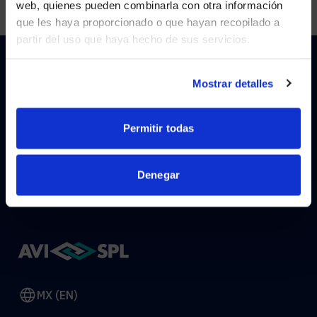
web, quienes pueden combinarla con otra información
que les haya proporcionado o que hayan recopilado a
partir del uso que haya hecho de sus servicios.
YES, TAKE ME THERE
NO, STAY ON THIS SITE
Mostrar detalles
HOW CAN WE HELP?
Permitir todas
CONTACT US
HELP DESK
Denegar
MX (EN)