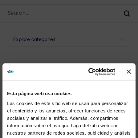
Search
for:
Sear
Select
a
category
to
view
its
LATEST LAUNCH POSTS
archive
Esta página web usa cookies
Las cookies de este sitio web se usan para personalizar
el contenido y los anuncios, ofrecer funciones de redes
sociales y analizar el tráfico. Además, compartimos
WE NOTICED YOU'RE IN USA.
información sobre el uso que haga del sitio web con
No results found.
nuestros partners de redes sociales, publicidad y análisis
Visit
avispl.com
instead?