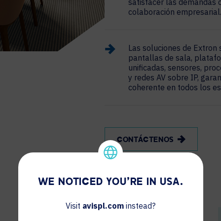
satisfacer las demandas c
colaboración empresarial
Las soluciones de Extron 
pantallas de sala, plata
unificadas, sensores, pro
y redes AV sobre IP, garan
coherente en todos los es
CONTÁCTENOS
WE NOTICED YOU'RE IN USA.
Visit
avispl.com
instead?