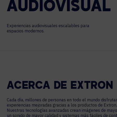
AUDIOVISUAL
Centros de Contacto
HOSPITALIDAD
CARRERAS
TECNOLOGÍA DE EXPERIENCIA
E
xperiencias
audiovisuales
escalables
para
espacios
modernos
.
XTG tecnología de experiencia
Transmisión Empresarial
Producción de AR, VR y XR
Transmisión de Video y Medios
Simulación
ACERCA DE EXTRON
Cada día, millones de personas en todo el mundo disfruta
experiencias mejoradas gracias a los productos de Extron.
Nuestras tecnologías avanzadas crean imágenes de mayor 
un sonido de mayor calidad y sistemas más fáciles de cont