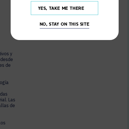
YES, TAKE ME THERE
NO, STAY ON THIS SITE
tivos y
 desde
es de
ogía
ndas
ial. Las
allas de
,
,
los