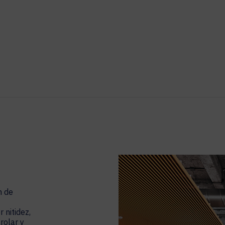
LEGAL
SOCIOS TECNOLÓGICOS
GESTIÓN DEL LUGAR DE TRABAJO
Señalización Digital
Programación de Espacios de Trabajo
Gestión de Visitantes
Análisis de Sensores de Ocupación
n de
nitidez,
rolar y