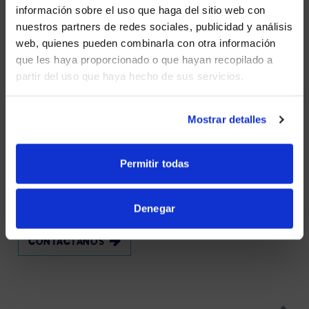
WE NOTICED YOU'RE IN USA.
información sobre el uso que haga del sitio web con
nuestros partners de redes sociales, publicidad y análisis
Visit
avispl.com
instead?
Confíe en la tecnología global 24/7 help desk y
web, quienes pueden combinarla con otra información
servicios gestionados
que les haya proporcionado o que hayan recopilado a
partir del uso que haya hecho de sus servicios.
YES, TAKE ME THERE
NO, STAY ON THIS SITE
Mostrar detalles
Servicios ofrecidos
SOPORTE
Y
Permitir todas
MANTENIMIENTO
24/7
Denegar
CONTÁCTANOS