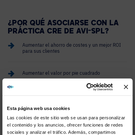
¿POR QUÉ ASOCIARSE CON LA
PRÁCTICA CRE DE AVI-SPL?
Aumentar el ahorro de costes y un mejor ROI
para sus clientes
Aumentar el valor por pie cuadrado
Mejorar la fiabilidad, la facilidad de uso y la
experiencia del usuario
Esta página web usa cookies
Las cookies de este sitio web se usan para personalizar
Ayudar a los clientes a aprovechar las
el contenido y los anuncios, ofrecer funciones de redes
herramientas de reuniones con IA
sociales y analizar el tráfico. Además, compartimos