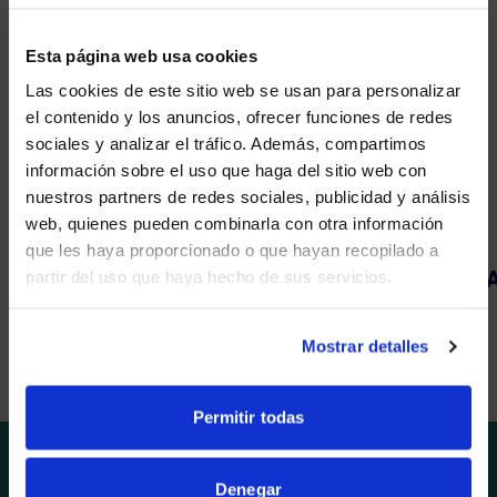
SOPORTE
Y
Esta página web usa cookies
MANTENIMIENTO
24/7
Las cookies de este sitio web se usan para personalizar
el contenido y los anuncios, ofrecer funciones de redes
sociales y analizar el tráfico. Además, compartimos
WE NOTICED YOU'RE IN USA.
CONTÁCTANOS
información sobre el uso que haga del sitio web con
nuestros partners de redes sociales, publicidad y análisis
Visit
avispl.com
instead?
web, quienes pueden combinarla con otra información
que les haya proporcionado o que hayan recopilado a
partir del uso que haya hecho de sus servicios.
YES, TAKE ME THERE
PRODUCCIÓN DE VÍDEO
NO, STAY ON THIS SITE
Mostrar detalles
1
3
Permitir todas
Denegar