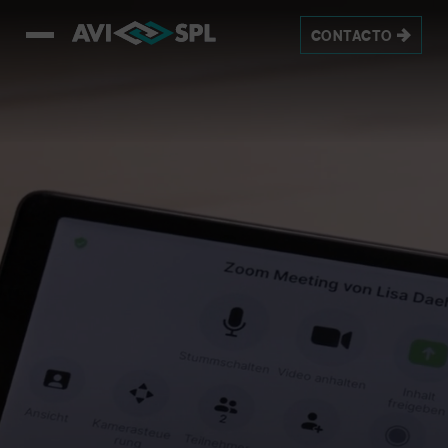
This is a video titled: Homepage_8sec_Loop_1080px_v3. If no c
CONTACTO