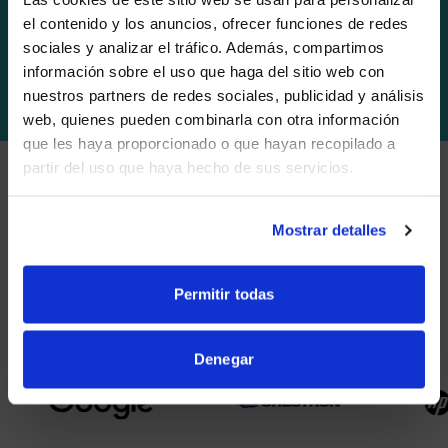
el contenido y los anuncios, ofrecer funciones de redes
sociales y analizar el tráfico. Además, compartimos
WE NOTICED YOU'RE IN USA.
información sobre el uso que haga del sitio web con
TU FUTURO
EN FOCO
nuestros partners de redes sociales, publicidad y análisis
Visit
avispl.com
instead?
web, quienes pueden combinarla con otra información
que les haya proporcionado o que hayan recopilado a
partir del uso que haya hecho de sus servicios.
YES, TAKE ME THERE
NO, STAY ON THIS SITE
SOCIOS
Mostrar detalles
Nos asociamos con los principales proveedores de
colaboración.
Permitir todas
Denegar