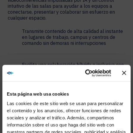
intuitivo de las salas para ayudar a los equipos a
conectarse, presentar y colaborar sin esfuerzo en
cualquier espacio.
Transmite contenido de alta calidad al instante
en lugares de trabajo, campus y centros de
comando sin demoras ni interrupciones
Facilita una colaboración híbrida e inclusiva con
video impulsado por IA, audio nítido y un
intercambio inalámbrico sencillo
Esta página web usa cookies
Simplifica el control de las salas con una
Las cookies de este sitio web se usan para personalizar
automatización ágil que se adapta a los
usuarios, los horarios y las necesidades de cada
el contenido y los anuncios, ofrecer funciones de redes
sala
sociales y analizar el tráfico. Además, compartimos
WE NOTICED YOU'RE IN USA.
información sobre el uso que haga del sitio web con
nuestros partners de redes sociales, publicidad y análisis