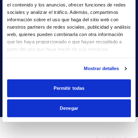
el contenido y los anuncios, ofrecer funciones de redes
sociales y analizar el tráfico. Además, compartimos
información sobre el uso que haga del sitio web con
Cada pantalla facilita la facilitación de reuniones y la
nuestros partners de redes sociales, publicidad y análisis
presentación de contenidos. Los miembros del equipo
web, quienes pueden combinarla con otra información
LG pueden compartir contenidos y mostrar a los
que les haya proporcionado o que hayan recopilado a
miembros del equipo virtual en cualquier pantalla del
partir del uso que haya hecho de sus servicios.
espacio de reunión utilizando plataformas
tecnológicas de colaboración y dispositivos
personales.
Mostrar detalles
AVI-SPL también colaboró con LG para instalar
pantallas de gran tamaño en el centro de formación
de climatización de la Academia LG y en la cocina de
Permitir todas
demostración de la sala de exposiciones Skyline.
Denegar