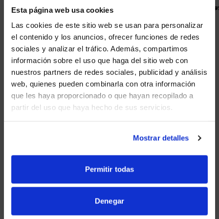
Esta página web usa cookies
Las cookies de este sitio web se usan para personalizar
el contenido y los anuncios, ofrecer funciones de redes
sociales y analizar el tráfico. Además, compartimos
WE NOTICED YOU'RE IN USA.
información sobre el uso que haga del sitio web con
PONTE EN CONTACTO CON AVI-
nuestros partners de redes sociales, publicidad y análisis
SPL EN TAMPA PARA
Visit
avispl.com
instead?
web, quienes pueden combinarla con otra información
PROGRAMAR UNA CONSULTA Y
que les haya proporcionado o que hayan recopilado a
EXPLORAR CÓMO NUESTRAS
partir del uso que haya hecho de sus servicios.
YES, TAKE ME THERE
SOLUCIONES Y SERVICIOS
AUDIOVISUALES PUEDEN
NO, STAY ON THIS SITE
Mostrar detalles
CONTRIBUIR AL ÉXITO DE TU
EQUIPO.
Permitir todas
CONTACTA CON NOSOTROS ONLINE
O
Denegar
LLAMA A TU
OFICINA LOCAL DE AVI-SPL