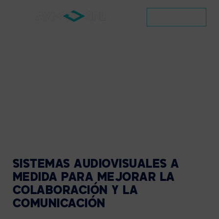
SOLUCIONES
Y
CONTACTO
SERVICIOS
AUDIOVISUALES
PARA
EMPRESAS
DE
TAMPA
Scroll
SISTEMAS AUDIOVISUALES A
MEDIDA PARA MEJORAR LA
COLABORACIÓN Y LA
COMUNICACIÓN