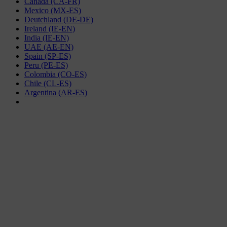
Canada (CA-FR)
Mexico (MX-ES)
Deutchland (DE-DE)
Ireland (IE-EN)
India (IE-EN)
UAE (AE-EN)
Spain (SP-ES)
Peru (PE-ES)
Colombia (CO-ES)
Chile (CL-ES)
Argentina (AR-ES)