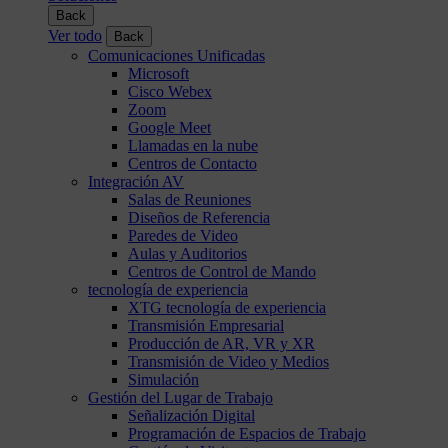
Back
Ver todo
Back
Comunicaciones Unificadas
Microsoft
Cisco Webex
Zoom
Google Meet
Llamadas en la nube
Centros de Contacto
Integración AV
Salas de Reuniones
Diseños de Referencia
Paredes de Video
Aulas y Auditorios
Centros de Control de Mando
tecnología de experiencia
XTG tecnología de experiencia
Transmisión Empresarial
Producción de AR, VR y XR
Transmisión de Video y Medios
Simulación
Gestión del Lugar de Trabajo
Señalización Digital
Programación de Espacios de Trabajo