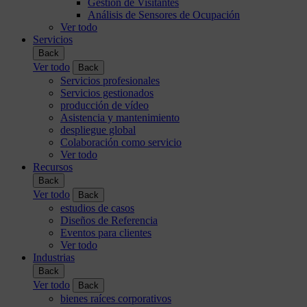
Gestión de Visitantes
Análisis de Sensores de Ocupación
Ver todo
Servicios
Back
Ver todo
Back
Servicios profesionales
Servicios gestionados
producción de vídeo
Asistencia y mantenimiento
despliegue global
Colaboración como servicio
Ver todo
Recursos
Back
Ver todo
Back
estudios de casos
Diseños de Referencia
Eventos para clientes
Ver todo
Industrias
Back
Ver todo
Back
bienes raíces corporativos