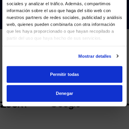
sociales y analizar el tráfico. Además, compartimos
CONTÁCTENOS
WE NOTICED YOU'RE IN USA.
información sobre el uso que haga del sitio web con
nuestros partners de redes sociales, publicidad y análisis
Visit
avispl.com
instead?
web, quienes pueden combinarla con otra información
que les haya proporcionado o que hayan recopilado a
partir del uso que haya hecho de sus servicios.
YES, TAKE ME THERE
NO, STAY ON THIS SITE
SOCIOS
Mostrar detalles
Nos asociamos con los principales proveedores de
colaboración.
Permitir todas
Denegar