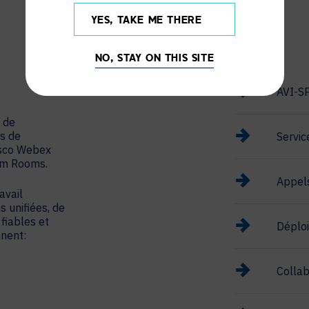
YES, TAKE ME THERE
NO, STAY ON THIS SITE
AVI-S
 de
es de
Servic
isco Webex
om Rooms.
Appels
avail
 unifiées, de
 fiables et
Déplo
nent:
Collab