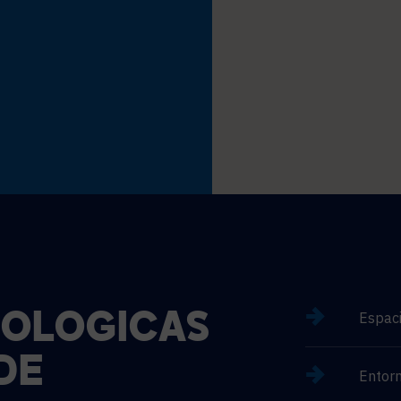
Espaci
OLÓGICAS
DE
Entorn