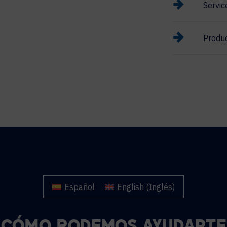
Servic
Produc
Español
English
(
Inglés
)