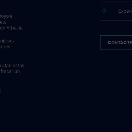
Experi
poyo a
es,
de Alberta.
lógicas
CONTÁCT
tores
daptan estas
ofrecer un
l