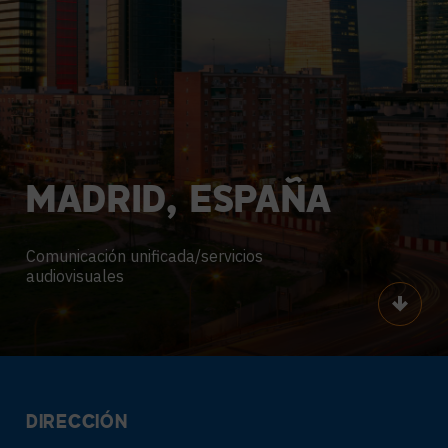
MADRID,
ESPAÑA
Comunicación unificada/servicios
audiovisuales
Scroll
DIRECCIÓN