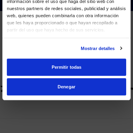
información sobre el uso que haga del sitio web con
nuestros partners de redes sociales, publicidad y análisis
Visit
avispl.com
instead?
web, quienes pueden combinarla con otra información
que les haya proporcionado o que hayan recopilado a
partir del uso que haya hecho de sus servicios.
YES, TAKE ME THERE
SOCIOS
NO, STAY ON THIS SITE
Nos asociamos con los principales proveedores de
Mostrar detalles
colaboración.
Permitir todas
Denegar