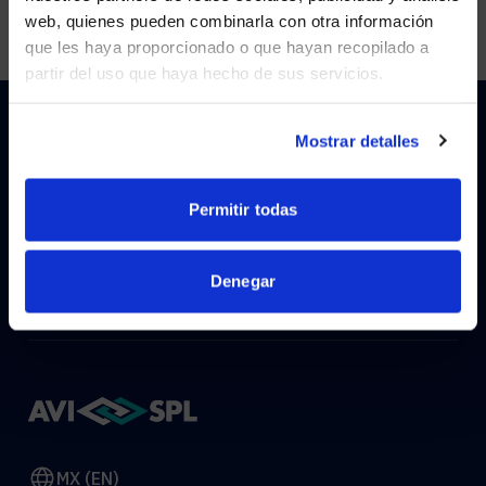
Visit
avispl.com
instead?
web, quienes pueden combinarla con otra información
que les haya proporcionado o que hayan recopilado a
partir del uso que haya hecho de sus servicios.
YES, TAKE ME THERE
NO, STAY ON THIS SITE
Mostrar detalles
HOW CAN WE HELP?
Permitir todas
CONTACT US
HELP DESK
Denegar
MX (EN)