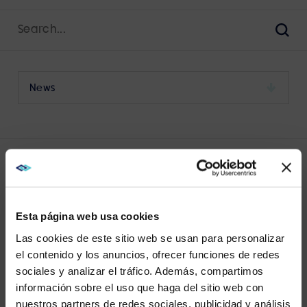
Search
for:
Sear
Select
a
category
to
view
its
LATEST NEWS
archive
Esta página web usa cookies
Las cookies de este sitio web se usan para personalizar
el contenido y los anuncios, ofrecer funciones de redes
sociales y analizar el tráfico. Además, compartimos
WE NOTICED YOU'RE IN USA.
información sobre el uso que haga del sitio web con
VIEW MORE
nuestros partners de redes sociales, publicidad y análisis