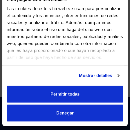
Las cookies de este sitio web se usan para personalizar
el contenido y los anuncios, ofrecer funciones de redes
APR 28, 2023
DVLED
sociales y analizar el tráfico. Además, compartimos
WE NOTICED YOU'RE IN USA.
Debunking 6 dvLED video wall myths
información sobre el uso que haga del sitio web con
nuestros partners de redes sociales, publicidad y análisis
Visit
avispl.com
instead?
VIEW MORE
web, quienes pueden combinarla con otra información
que les haya proporcionado o que hayan recopilado a
partir del uso que haya hecho de sus servicios.
YES, TAKE ME THERE
Showing
2
of
2
NO, STAY ON THIS SITE
Mostrar detalles
Permitir todas
Denegar
HOW CAN WE HELP?