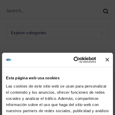
Search
for:
Sear
Select
a
category
to
view
its
LATEST UCC POSTS
archive
Esta página web usa cookies
Las cookies de este sitio web se usan para personalizar
el contenido y los anuncios, ofrecer funciones de redes
sociales y analizar el tráfico. Además, compartimos
WE NOTICED YOU'RE IN USA.
información sobre el uso que haga del sitio web con
No results found.
nuestros partners de redes sociales, publicidad y análisis
Visit
avispl.com
instead?