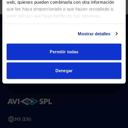
web, quienes pueden combinarla con otra información
que les haya proporcionado o que hayan recopilado a
partir del uso que haya hecho de sus servicios.
YES, TAKE ME THERE
NO, STAY ON THIS SITE
Mostrar detalles
HOW CAN WE HELP?
Permitir todas
CONTACT US
HELP DESK
Denegar
MX (EN)