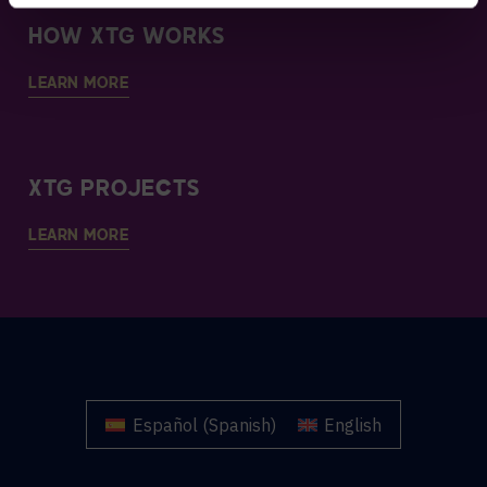
HOW XTG WORKS
LEARN MORE
XTG PROJECTS
LEARN MORE
Español
(
Spanish
)
English