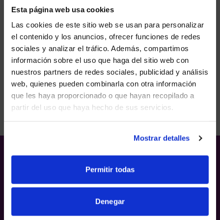
Esta página web usa cookies
Las cookies de este sitio web se usan para personalizar
el contenido y los anuncios, ofrecer funciones de redes
sociales y analizar el tráfico. Además, compartimos
WE NOTICED YOU'RE IN USA.
información sobre el uso que haga del sitio web con
nuestros partners de redes sociales, publicidad y análisis
Visit
avispl.com
instead?
web, quienes pueden combinarla con otra información
Producers design vivid content to support
que les haya proporcionado o que hayan recopilado a
immersive experiences. We deliver it with impact.
partir del uso que haya hecho de sus servicios.
YES, TAKE ME THERE
NO, STAY ON THIS SITE
Mostrar detalles
Permitir todas
WHAT’S
NEXT?
Denegar